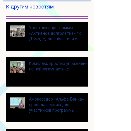
К другим новостям
Участники программы
«Активное долголетие» г.о.
Домодедово посетили с
экскурсией городской округ
Щелково
Комплекс простых упражнений
по нейрогимнастике
Амбассадор «Альфа-Банка»
провела лекцию для
участников программы
«Активное долголетие»