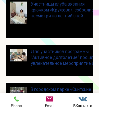
Участницы клуба вязания
крючком «Кружева», собрались
несмотря на летний зной
Для участников программы
"Активное долголетие" прошло
увлекательное мероприятие с
современными настольными
играми
В городском парке «Скитские
пруды» состоялся областной
турнир по петанку
Phone
Email
ВКонтакте
В городском парке «Ёлочки»
прошло очередное занятие по
историко-бытовым бальным