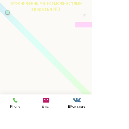
ограниченными возможностями
здоровья
№3
Phone
Email
ВКонтакте
Московская область,
Ленинский городской округ,
пос. Развилка, стр. 19