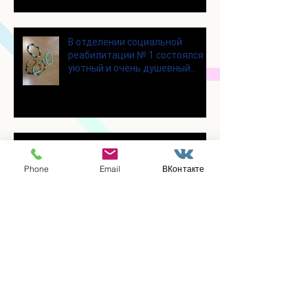
В отделении социальной
реабилитации № 1 состоялся
уютный и очень душевный
мастер‑класс
Для участников программы
«Активное долголетие»
Phone
Email
ВКонтакте
прошло очередное занятие по
Цигун
Участники программы
«Активное долголетие»
посетили мастерскую по
производству шоколада
«Юкатан»