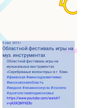
5 сент. 2019 г.
Областной фестиваль игры на
муз. инструментах
Областной фестиваль игры на 
музыкальных инструментах 
«Серебрянные волонтеры» в г. Клин. 
#фаевская
#минсоцразвитиямо
#московскаяобласть
#видное
#ленинскоеусзн
#csovera
#долголетиевподмосковье
https://www.youtube.com/watch?
v=jA3XQMY6EBc