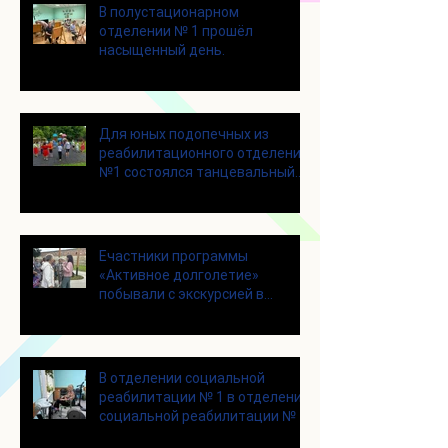
В полустационарном
отделении № 1 прошёл
насыщенный день.
Для юных подопечных из
реабилитационного отделения
№1 состоялся танцевальный
мастер-класс
Eчастники программы
«Активное долголетие»
побывали с экскурсией в
городском округе Зарайск
В отделении социальной
реабилитации № 1 в отделении
социальной реабилитации № 1