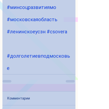
#минсоцразвитиямо
#московскаяобласть
#ленинскоеусзн
#csovera
#долголетиевподмосковь
е
Комментарии