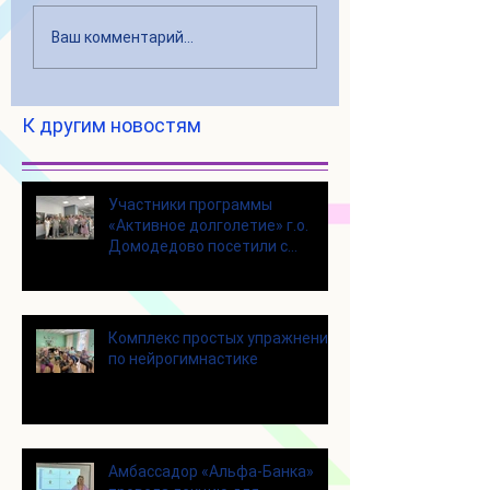
Ваш комментарий...
К другим новостям
Участники программы
«Активное долголетие» г.о.
Домодедово посетили с
экскурсией городской округ
Щелково
Комплекс простых упражнений
по нейрогимнастике
Амбассадор «Альфа-Банка»