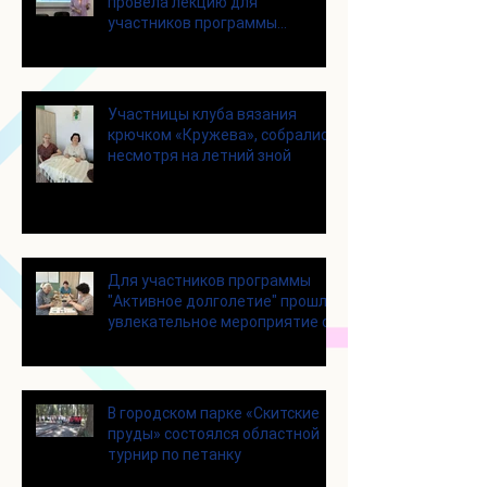
провела лекцию для
участников программы
«Активное долголетие»
Участницы клуба вязания
крючком «Кружева», собрались
несмотря на летний зной
Для участников программы
"Активное долголетие" прошло
увлекательное мероприятие с
современными настольными
играми
В городском парке «Скитские
пруды» состоялся областной
турнир по петанку