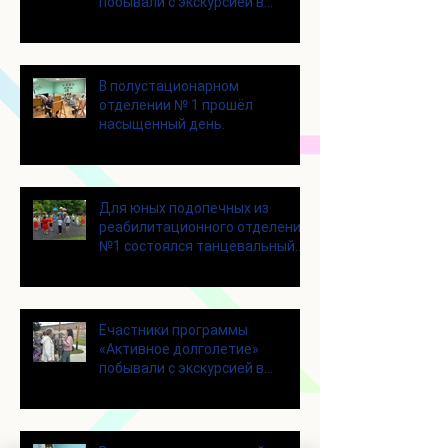
побывали с экскурсией в
Шоколадном Доме «Юкатан»
В полустационарном
отделении № 1 прошёл
насыщенный день.
Для юных подопечных из
реабилитационного отделения
№1 состоялся танцевальный
мастер-класс
Eчастники программы
«Активное долголетие»
побывали с экскурсией в
городском округе Зарайск