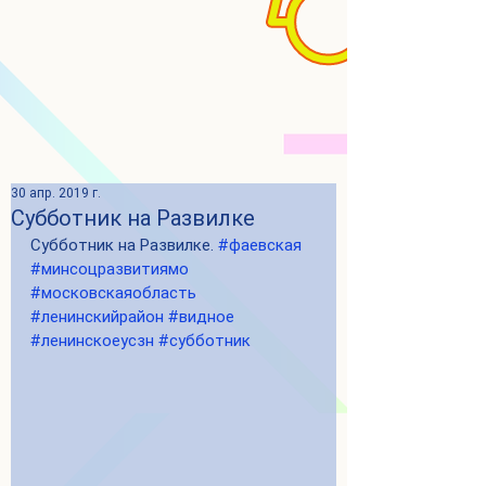
30 апр. 2019 г.
Субботник на Развилке
Субботник на Развилке. 
#фаевская
#минсоцразвитиямо
#московскаяобласть
#ленинскийрайон
#видное
#ленинскоеусзн
#субботник