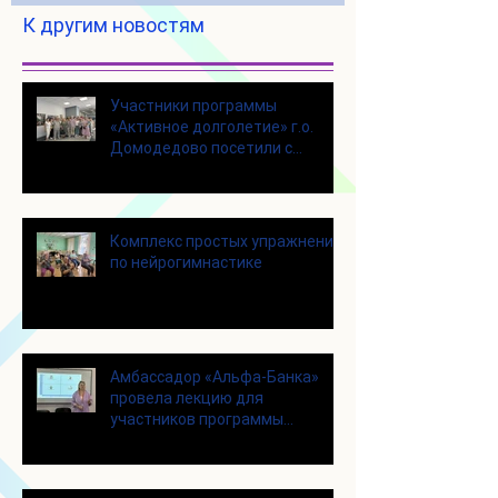
К другим новостям
Участники программы
«Активное долголетие» г.о.
Домодедово посетили с
экскурсией городской округ
Щелково
Комплекс простых упражнений
по нейрогимнастике
Амбассадор «Альфа-Банка»
провела лекцию для
участников программы
«Активное долголетие»