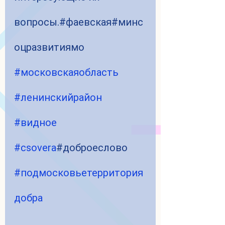
вопросы.#фаевская#минс
оцразвитиямо 
#московскаяобласть
#ленинскийрайон
#видное
#csovera
#доброеслово 
#подмосковьетерритория
добра