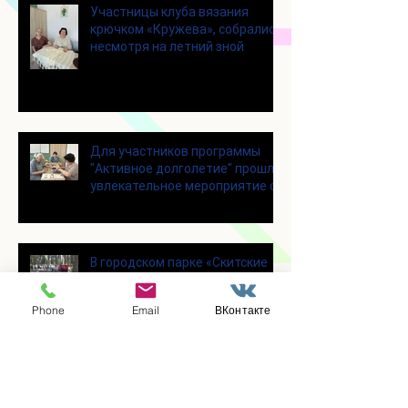
Участницы клуба вязания
крючком «Кружева», собрались
несмотря на летний зной
Для участников программы
"Активное долголетие" прошло
увлекательное мероприятие с
современными настольными
играми
В городском парке «Скитские
пруды» состоялся областной
турнир по петанку
Phone
Email
ВКонтакте
В городском парке «Ёлочки»
прошло очередное занятие по
историко-бытовым бальным