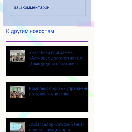
Ваш комментарий...
К другим новостям
Участники программы
«Активное долголетие» г.о.
Домодедово посетили с
экскурсией городской округ
Щелково
Комплекс простых упражнений
по нейрогимнастике
Амбассадор «Альфа-Банка»
провела лекцию для