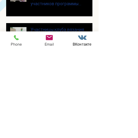
участников программы
«Активное долголетие»
Участницы клуба вязания
крючком «Кружева», собрались
несмотря на летний зной
Phone
Email
ВКонтакте
Для участников программы
"Активное долголетие" прошло
увлекательное мероприятие с
современными настольными
играми
В городском парке «Скитские
пруды» состоялся областной
турнир по петанку