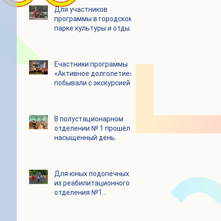
Для участников
программы в городском
парке культуры и отдыха
«Ёлочки» прошло
занятие по йоге
Eчастники программы
«Активное долголетие»
побывали с экскурсией в
Шоколадном Доме
«Юкатан»
В полустационарном
отделении № 1 прошёл
насыщенный день.
Для юных подопечных
из реабилитационного
отделения №1
состоялся
танцевальный мастер-
класс