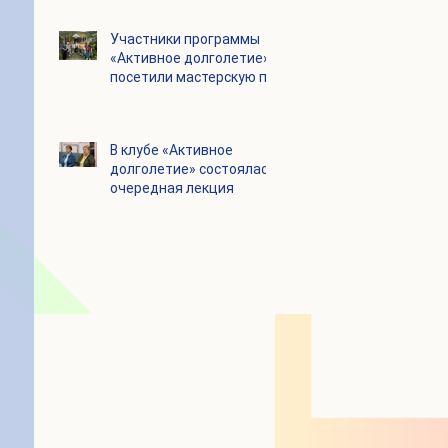
Цигун
Участники программы
«Активное долголетие»
посетили мастерскую по
производству шоколада
«Юкатан»
В клубе «Активное
долголетие» состоялась
очередная лекция