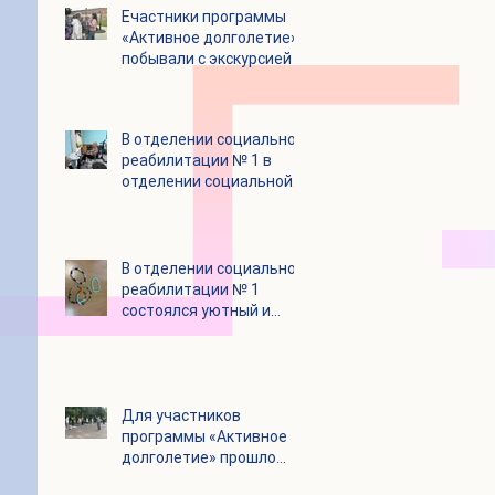
Eчастники программы
«Активное долголетие»
побывали с экскурсией в
городском округе
Зарайск
В отделении социальной
реабилитации № 1 в
отделении социальной
реабилитации № 1
В отделении социальной
реабилитации № 1
состоялся уютный и
очень душевный
мастер‑класс
Для участников
программы «Активное
долголетие» прошло
очередное занятие по