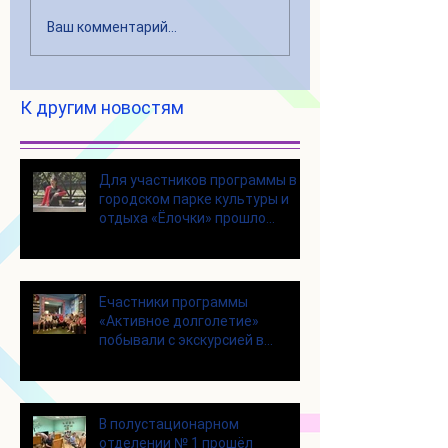
Ваш комментарий...
К другим новостям
Для участников программы в
городском парке культуры и
отдыха «Ёлочки» прошло
занятие по йоге
Eчастники программы
«Активное долголетие»
побывали с экскурсией в
Шоколадном Доме «Юкатан»
В полустационарном
отделении № 1 прошёл