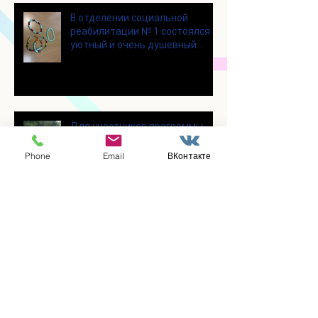
В отделении социальной
реабилитации № 1 состоялся
уютный и очень душевный
мастер‑класс
Для участников программы
«Активное долголетие»
прошло очередное занятие по
Phone
Email
ВКонтакте
Цигун
Участники программы
«Активное долголетие»
посетили мастерскую по
производству шоколада
«Юкатан»
В клубе «Активное долголетие»
состоялась очередная лекция