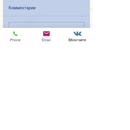
Комментарии
Ваш комментарий...
Phone
Email
ВКонтакте
К другим новостям
Участники программы
«Активное долголетие» г.о.
Домодедово посетили с
экскурсией городской округ
Щелково
Комплекс простых упражнений
по нейрогимнастике