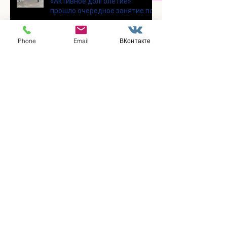
«Активное долголетие»
прошло очередное занятие по
Цигун
Phone
Email
ВКонтакте
Участники программы
«Активное долголетие»
посетили мастерскую по
производству шоколада
«Юкатан»
В клубе «Активное долголетие»
состоялась очередная лекция
Заметили ошибку?
Сообщите нам