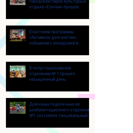
городском парке культуры и
отдыха «Ёлочки» прошло
занятие по йоге
Eчастники программы
«Активное долголетие»
побывали с экскурсией в
Шоколадном Доме «Юкатан»
В полустационарном
отделении № 1 прошёл
насыщенный день.
Для юных подопечных из
реабилитационного отделения
№1 состоялся танцевальный
мастер-класс