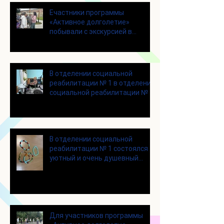
Eчастники программы
«Активное долголетие»
побывали с экскурсией в
городском округе Зарайск
В отделении социальной
реабилитации № 1 в отделении
социальной реабилитации № 1
В отделении социальной
реабилитации № 1 состоялся
уютный и очень душевный
мастер‑класс
Для участников программы