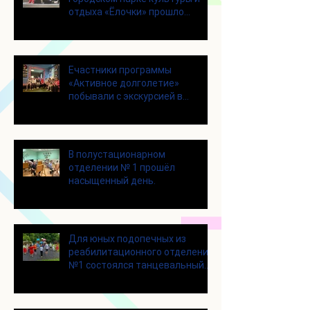
отдыха «Ёлочки» прошло
занятие по йоге
Eчастники программы
«Активное долголетие»
побывали с экскурсией в
Шоколадном Доме «Юкатан»
В полустационарном
отделении № 1 прошёл
насыщенный день.
Для юных подопечных из
реабилитационного отделения
№1 состоялся танцевальный
мастер-класс