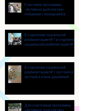
Eчастники программы
«Активное долголетие»
побывали с экскурсией в
городском округе Зарайск
В отделении социальной
реабилитации № 1 в отделении
социальной реабилитации № 1
В отделении социальной
реабилитации № 1 состоялся
уютный и очень душевный
мастер‑класс
Для участников программы
«Активное долголетие»