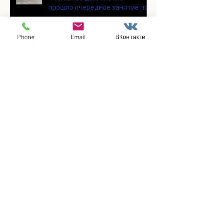
прошло очередное занятие по
Цигун
Phone
Email
ВКонтакте
Участники программы
«Активное долголетие»
посетили мастерскую по
производству шоколада
«Юкатан»
В клубе «Активное долголетие»
состоялась очередная лекция
Заметили ошибку?
Сообщите нам