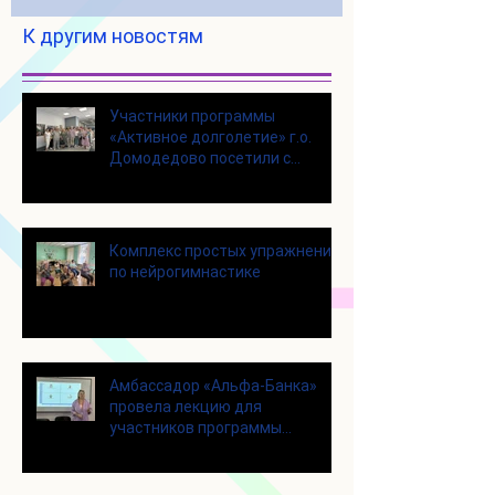
К другим новостям
Участники программы
«Активное долголетие» г.о.
Домодедово посетили с
экскурсией городской округ
Щелково
Комплекс простых упражнений
по нейрогимнастике
Амбассадор «Альфа-Банка»
провела лекцию для
участников программы
«Активное долголетие»