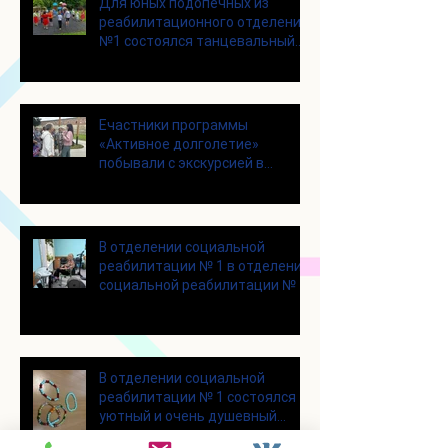
Для юных подопечных из
реабилитационного отделения
№1 состоялся танцевальный
мастер-класс
Eчастники программы
«Активное долголетие»
побывали с экскурсией в
городском округе Зарайск
В отделении социальной
реабилитации № 1 в отделении
социальной реабилитации № 1
В отделении социальной
реабилитации № 1 состоялся
уютный и очень душевный
мастер‑класс