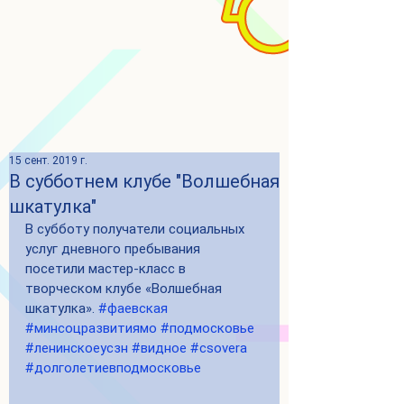
15 сент. 2019 г.
В субботнем клубе "Волшебная
шкатулка"
В субботу получатели социальных 
услуг дневного пребывания 
посетили мастер-класс в 
творческом клубе «Волшебная 
шкатулка». 
#фаевская
#минсоцразвитиямо
#подмосковье
#ленинскоеусзн
#видное
#csovera
#долголетиевподмосковье