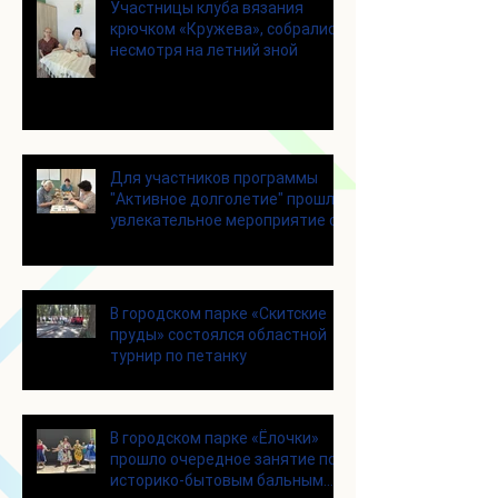
Участницы клуба вязания
крючком «Кружева», собрались
несмотря на летний зной
Для участников программы
"Активное долголетие" прошло
увлекательное мероприятие с
современными настольными
играми
В городском парке «Скитские
пруды» состоялся областной
турнир по петанку
В городском парке «Ёлочки»
прошло очередное занятие по
историко-бытовым бальным