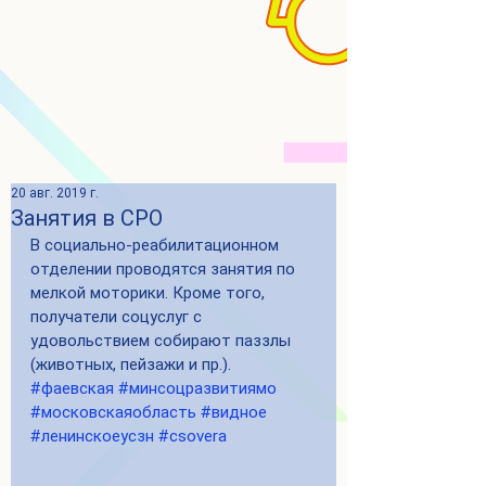
20 авг. 2019 г.
Занятия в СРО
В социально-реабилитационном 
отделении проводятся занятия по 
мелкой моторики. Кроме того, 
получатели соцуслуг с 
удовольствием собирают паззлы 
(животных, пейзажи и пр.). 
#фаевская
#минсоцразвитиямо
#московскаяобласть
#видное
#ленинскоеусзн
#csovera