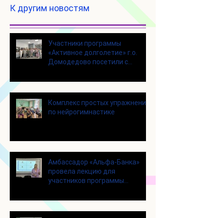
К другим новостям
Участники программы
«Активное долголетие» г.о.
Домодедово посетили с
экскурсией городской округ
Щелково
Комплекс простых упражнений
по нейрогимнастике
Амбассадор «Альфа-Банка»
провела лекцию для
участников программы
«Активное долголетие»