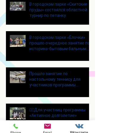
В городском парке «Скитские
пруды» состоялся областной
турнир по петанку
В городском парке «Ёлочки»
прошло очередное занятие по
историко-бытовым бальным
танцам
Прошло занятие по
настольному теннису для
участников программы
«Активное долголетие»
👯‍♀️Для участниц программы
«Активное долголетие»
прошло очередное занятие по
дефиле
Phone
Email
ВКонтакте