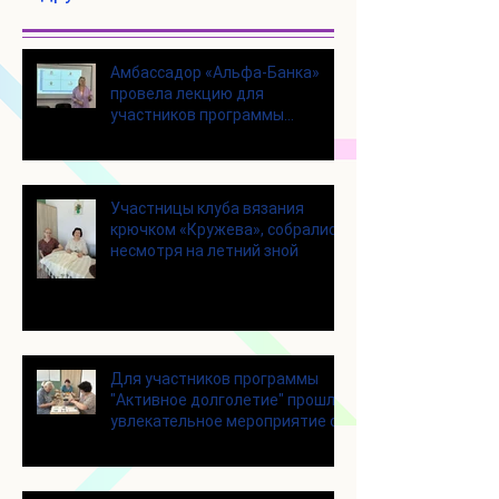
Амбассадор «Альфа-Банка»
провела лекцию для
участников программы
«Активное долголетие»
Участницы клуба вязания
крючком «Кружева», собрались
несмотря на летний зной
Для участников программы
"Активное долголетие" прошло
увлекательное мероприятие с
современными настольными
играми