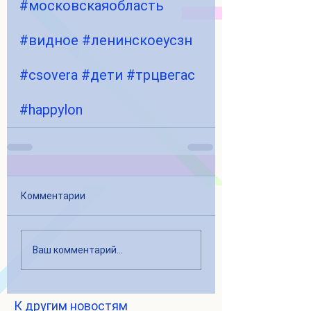
#московскаяобласть
#видное
#ленинскоеусзн
#csovera
#дети
#трцвегас
#happylon
Комментарии
Ваш комментарий...
К другим новостям