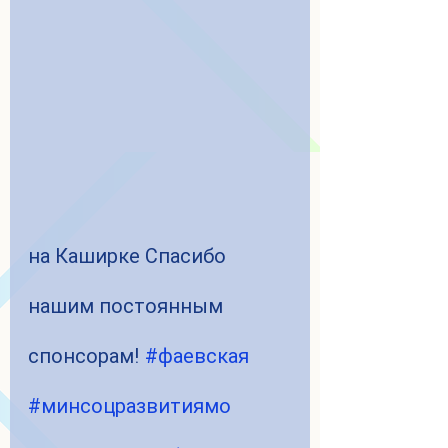
на Каширке Спасибо 
нашим постоянным 
спонсорам! 
#фаевская
#минсоцразвитиямо