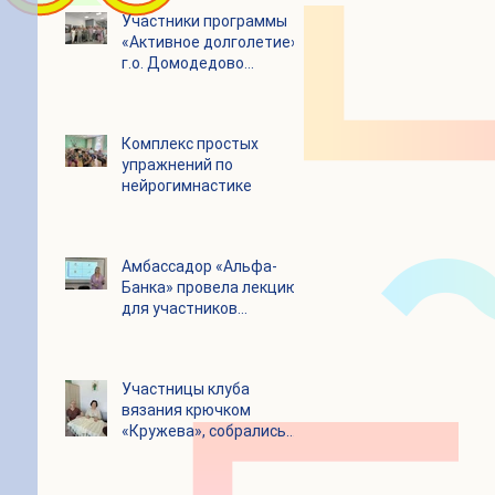
Участники программы
«Активное долголетие»
г.о. Домодедово
посетили с экскурсией
городской округ
Щелково
Комплекс простых
упражнений по
нейрогимнастике
Амбассадор «Альфа-
Банка» провела лекцию
для участников
программы «Активное
долголетие»
Участницы клуба
вязания крючком
«Кружева», собрались
несмотря на летний
зной