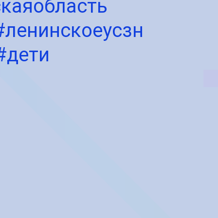
каяобласть
#ленинскоеусзн
#дети