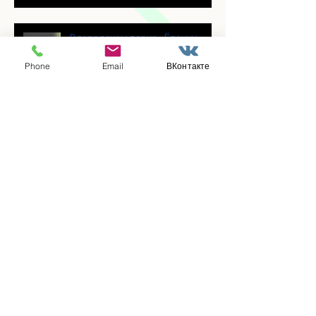
В городском парке «Ёлочки»
прошло очередное занятие по
историко-бытовым бальным
Phone
Email
ВКонтакте
танцам
Прошло занятие по
настольному теннису для
участников программы
«Активное долголетие»
👯‍♀️Для участниц программы
«Активное долголетие»
прошло очередное занятие по
дефиле
Для участников программы
«Активное долголетие»