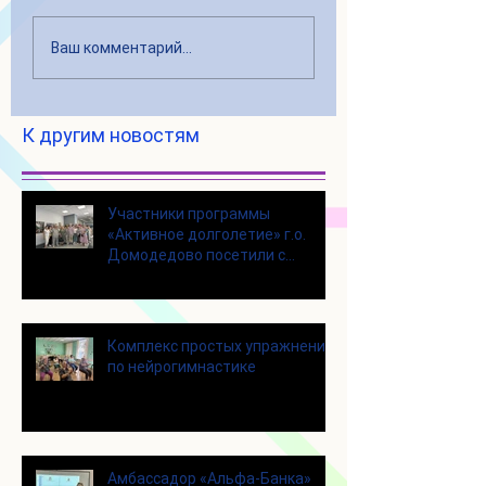
Ваш комментарий...
К другим новостям
Участники программы
«Активное долголетие» г.о.
Домодедово посетили с
экскурсией городской округ
Щелково
Комплекс простых упражнений
по нейрогимнастике
Амбассадор «Альфа-Банка»