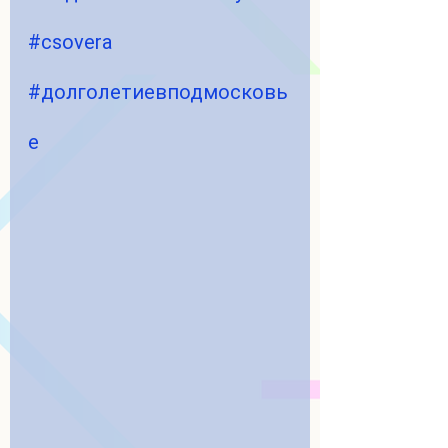
#csovera
#долголетиевподмосковь
е