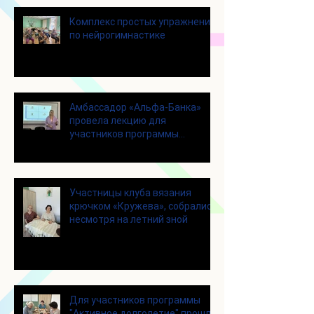
Комплекс простых упражнений
по нейрогимнастике
Амбассадор «Альфа-Банка»
провела лекцию для
участников программы
«Активное долголетие»
Участницы клуба вязания
крючком «Кружева», собрались
несмотря на летний зной
Для участников программы
"Активное долголетие" прошло