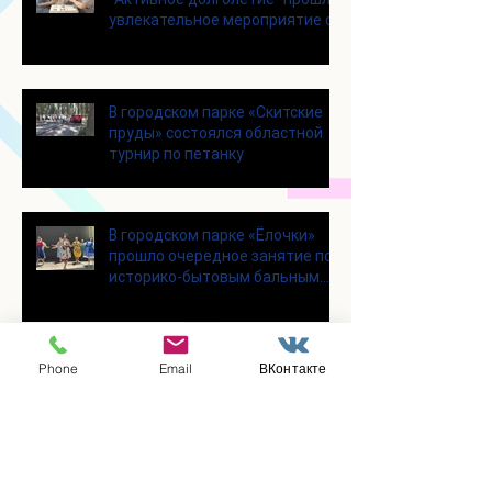
увлекательное мероприятие с
современными настольными
играми
В городском парке «Скитские
пруды» состоялся областной
турнир по петанку
В городском парке «Ёлочки»
прошло очередное занятие по
историко-бытовым бальным
танцам
Phone
Email
ВКонтакте
Прошло занятие по
настольному теннису для
участников программы
«Активное долголетие»