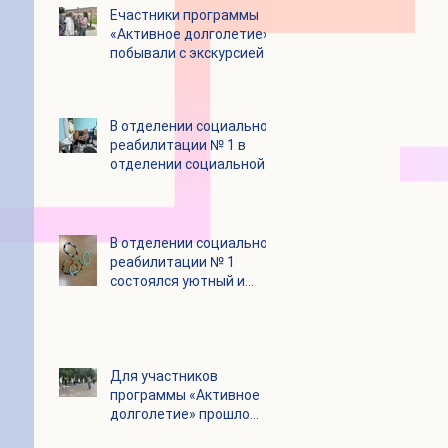
Eчастники программы
«Активное долголетие»
побывали с экскурсией в
городском округе
Зарайск
В отделении социальной
реабилитации № 1 в
отделении социальной
реабилитации № 1
В отделении социальной
реабилитации № 1
состоялся уютный и
очень душевный
мастер‑класс
Для участников
программы «Активное
долголетие» прошло
очередное занятие по