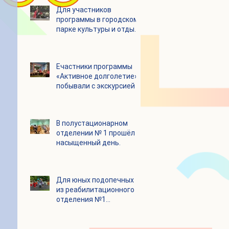
Для участников
программы в городском
парке культуры и отдыха
«Ёлочки» прошло
занятие по йоге
Eчастники программы
«Активное долголетие»
побывали с экскурсией в
Шоколадном Доме
«Юкатан»
В полустационарном
отделении № 1 прошёл
насыщенный день.
Для юных подопечных
из реабилитационного
отделения №1
состоялся
танцевальный мастер-
класс