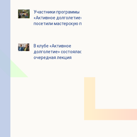
Цигун
Участники программы
«Активное долголетие»
посетили мастерскую по
производству шоколада
«Юкатан»
В клубе «Активное
долголетие» состоялась
очередная лекция