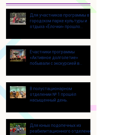
Для участников программы в
городском парке культуры и
отдыха «Ёлочки» прошло
занятие по йоге
Eчастники программы
«Активное долголетие»
побывали с экскурсией в
Шоколадном Доме «Юкатан»
В полустационарном
отделении № 1 прошёл
насыщенный день.
Для юных подопечных из
реабилитационного отделения