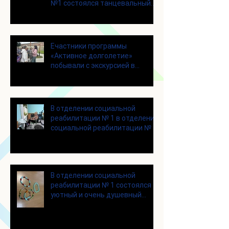
№1 состоялся танцевальный
мастер-класс
Eчастники программы
«Активное долголетие»
побывали с экскурсией в
городском округе Зарайск
В отделении социальной
реабилитации № 1 в отделении
социальной реабилитации № 1
В отделении социальной
реабилитации № 1 состоялся
уютный и очень душевный
мастер‑класс