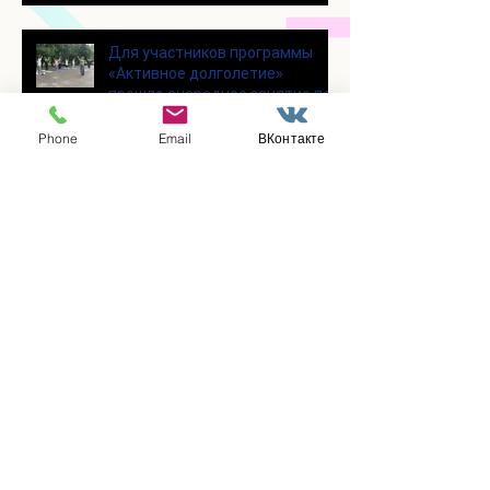
Для участников программы
«Активное долголетие»
прошло очередное занятие по
Цигун
Phone
Email
ВКонтакте
Участники программы
«Активное долголетие»
посетили мастерскую по
производству шоколада
«Юкатан»
В клубе «Активное долголетие»
состоялась очередная лекция
Заметили ошибку?
Сообщите нам