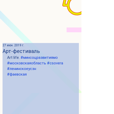
27 июн. 2019 г.
Арт-фестиваль
Art life. 
#минсоцразвитиямо
#московскаяобласть
#csovera
#ленинскоеусзн
#фаевская