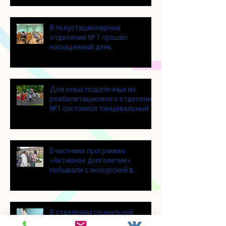
В полустационарном
отделении № 1 прошёл
насыщенный день.
Для юных подопечных из
реабилитационного отделения
№1 состоялся танцевальный
мастер-класс
Eчастники программы
«Активное долголетие»
побывали с экскурсией в
городском округе Зарайск
В отделении социальной
реабилитации № 1 в отделении