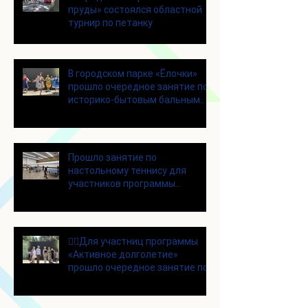
пруды» состоялся областной
турнир по петанку
В городском парке «Ёлочки»
прошло очередное занятие по
историко-бытовым бальным
танцам
Прошло занятие по
настольному теннису для
участников программы
«Активное долголетие»
👯‍♀️Для участниц программы
«Активное долголетие»
прошло очередное занятие по
дефиле