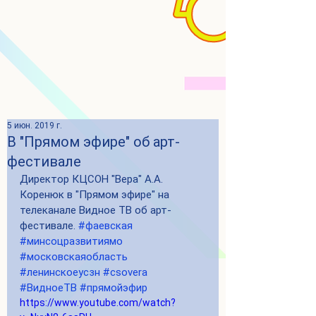
5 июн. 2019 г.
В "Прямом эфире" об арт-
фестивале
Директор КЦСОН "Вера" А.А. 
Коренюк в "Прямом эфире" на 
телеканале Видное ТВ об арт-
фестивале. 
#фаевская
#минсоцразвитиямо
#московскаяобласть
#ленинскоеусзн
#csovera
#ВидноеТВ
#прямойэфир
https://www.youtube.com/watch?