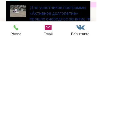
Для участников программы
«Активное долголетие»
прошло очередное занятие по
йоге
Phone
Email
ВКонтакте
Состоялась познавательная
лекция на тему «Магнитные
бури и их влияние на организм
человека»
В социальном отделении
прошёл творческий
мастер‑класс!
Заметили ошибку?
Сообщите нам