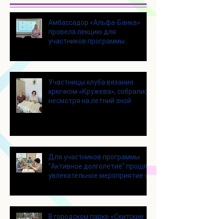
Амбассадор «Альфа-Банка»
провела лекцию для
участников программы
«Активное долголетие»
Участницы клуба вязания
крючком «Кружева», собрались
несмотря на летний зной
Для участников программы
"Активное долголетие" прошло
увлекательное мероприятие с
современными настольными
играми
В городском парке «Скитские