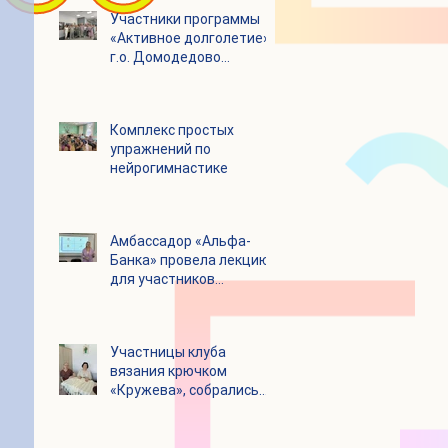
Участники программы
«Активное долголетие»
г.о. Домодедово
посетили с экскурсией
городской округ
Щелково
Комплекс простых
упражнений по
нейрогимнастике
Амбассадор «Альфа-
Банка» провела лекцию
для участников
программы «Активное
долголетие»
Участницы клуба
вязания крючком
«Кружева», собрались
несмотря на летний
зной