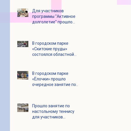
Для участников
программы "Активное
долголетие" прошло
увлекательное
мероприятие с
современными
В городском парке
настольными играми
«Скитские пруды»
состоялся областной
турнир по петанку
В городском парке
«Ёлочки» прошло
очередное занятие по
историко-бытовым
бальным танцам
Прошло занятие по
настольному теннису
для участников
программы «Активное
долголетие»