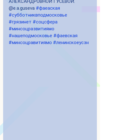
АЛЕКСАНДРОВНОЙ ГУСЕВОЙ. 
@e.a.guseva 
#фаеаская
#субботниквподмосковье
#грязинет
#соцсфера
#минсоцразвитиямо
#нашеподмосковье
#фаевская
#минсоцравитиямо
#ленинскоеусзн