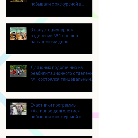
побывали с экскурсией в
Шоколадном Доме «Юкатан»
В полустационарном
отделении № 1 прошёл
насыщенный день.
Для юных подопечных из
реабилитационного отделения
№1 состоялся танцевальный
мастер-класс
Eчастники программы
«Активное долголетие»
побывали с экскурсией в
городском округе Зарайск