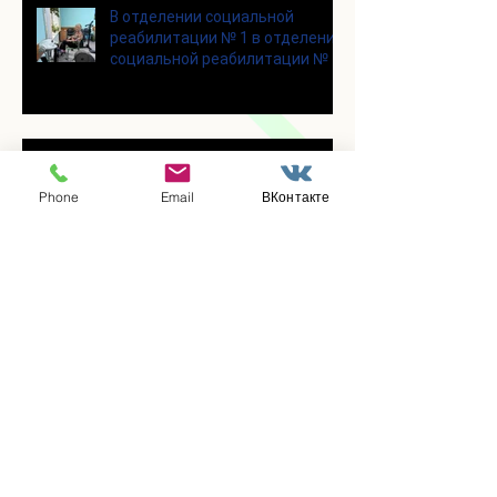
В отделении социальной
реабилитации № 1 в отделении
социальной реабилитации № 1
В отделении социальной
реабилитации № 1 состоялся
Phone
Email
ВКонтакте
уютный и очень душевный
мастер‑класс
Для участников программы
«Активное долголетие»
прошло очередное занятие по
Цигун
Участники программы
«Активное долголетие»