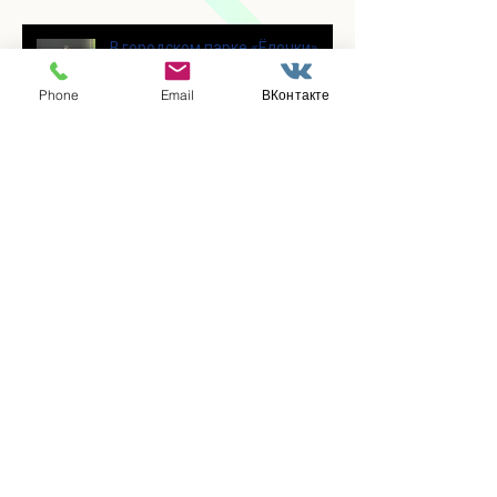
В городском парке «Ёлочки»
прошло очередное занятие по
историко-бытовым бальным
Phone
Email
ВКонтакте
танцам
Прошло занятие по
настольному теннису для
участников программы
«Активное долголетие»
👯‍♀️Для участниц программы
«Активное долголетие»
прошло очередное занятие по
дефиле
Для участников программы
«Активное долголетие»
прошло очередное занятие по