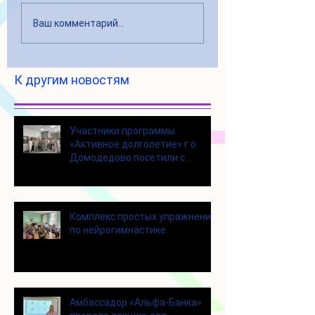
Ваш комментарий...
К другим новостям
Участники программы
«Активное долголетие» г.о.
Домодедово посетили с
экскурсией городской округ
Щелково
Комплекс простых упражнений
по нейрогимнастике
Амбассадор «Альфа-Банка»