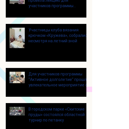
провела лекцию для
участников программы
«Активное долголетие»
Участницы клуба вязания
крючком «Кружева», собрались
несмотря на летний зной
Для участников программы
"Активное долголетие" прошло
увлекательное мероприятие с
современными настольными
играми
В городском парке «Скитские
пруды» состоялся областной
турнир по петанку