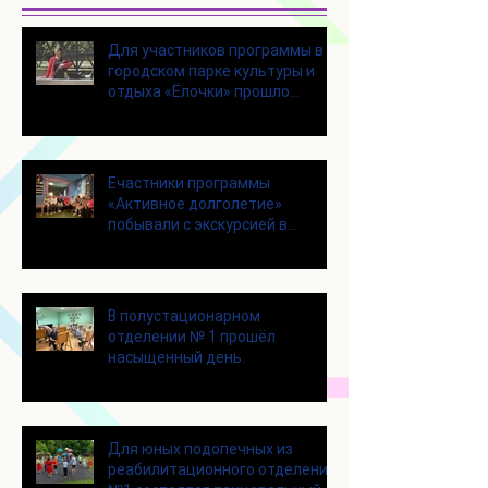
Для участников программы в
городском парке культуры и
отдыха «Ёлочки» прошло
занятие по йоге
Eчастники программы
«Активное долголетие»
побывали с экскурсией в
Шоколадном Доме «Юкатан»
В полустационарном
отделении № 1 прошёл
насыщенный день.
Для юных подопечных из
реабилитационного отделения