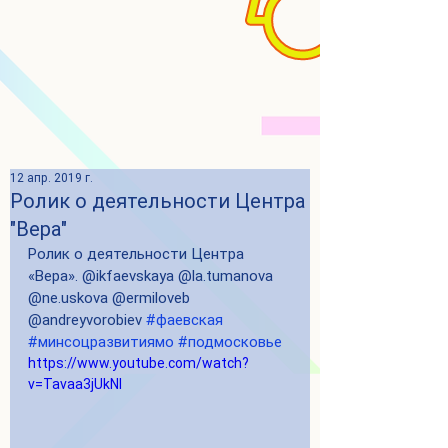
12 апр. 2019 г.
Ролик о деятельности Центра
"Вера"
Ролик о деятельности Центра 
«Вера». @ikfaevskaya @la.tumanova 
@ne.uskova @ermiloveb 
@andreyvorobiev 
#фаевская
#минсоцразвитиямо
#подмосковье
https://www.youtube.com/watch?
v=Tavaa3jUkNI