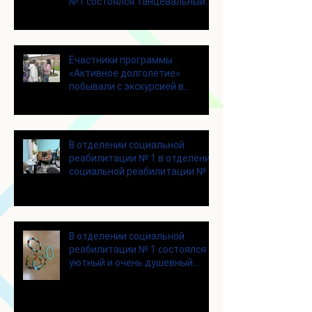
№1 состоялся танцевальный
мастер-класс
Eчастники программы
«Активное долголетие»
побывали с экскурсией в
городском округе Зарайск
В отделении социальной
реабилитации № 1 в отделении
социальной реабилитации № 1
В отделении социальной
реабилитации № 1 состоялся
уютный и очень душевный
мастер‑класс