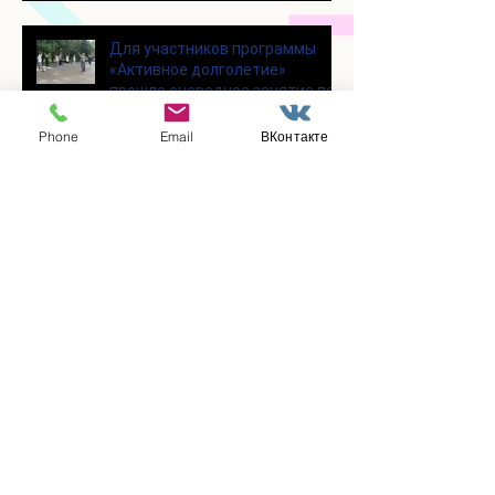
Для участников программы
«Активное долголетие»
прошло очередное занятие по
Цигун
Phone
Email
ВКонтакте
Участники программы
«Активное долголетие»
посетили мастерскую по
производству шоколада
«Юкатан»
В клубе «Активное долголетие»
состоялась очередная лекция
Заметили ошибку?
Сообщите нам