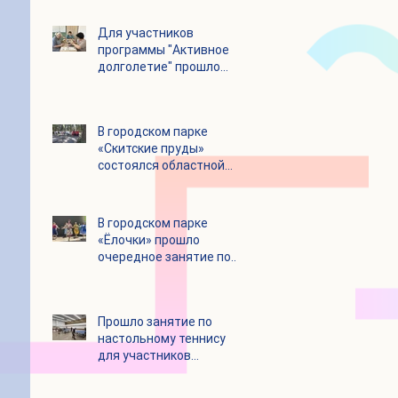
Для участников
программы "Активное
долголетие" прошло
увлекательное
мероприятие с
современными
В городском парке
настольными играми
«Скитские пруды»
состоялся областной
турнир по петанку
В городском парке
«Ёлочки» прошло
очередное занятие по
историко-бытовым
бальным танцам
Прошло занятие по
настольному теннису
для участников
программы «Активное
долголетие»