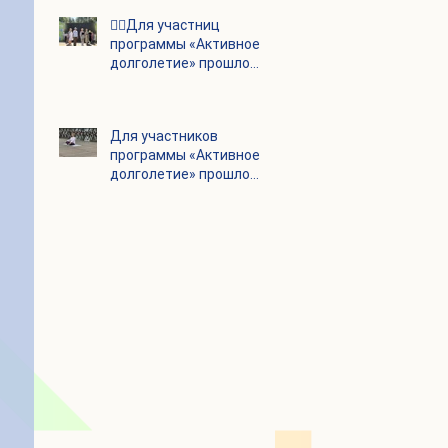
👯‍♀️Для участниц
программы «Активное
долголетие» прошло
очередное занятие по
дефиле
Для участников
программы «Активное
долголетие» прошло
очередное занятие по
йоге