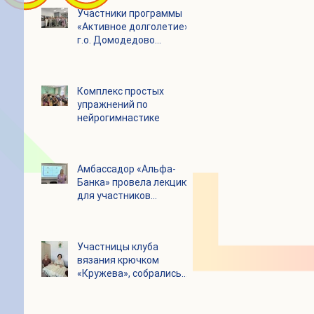
Участники программы
«Активное долголетие»
г.о. Домодедово
посетили с экскурсией
городской округ
Щелково
Комплекс простых
упражнений по
нейрогимнастике
Амбассадор «Альфа-
Банка» провела лекцию
для участников
программы «Активное
долголетие»
Участницы клуба
вязания крючком
«Кружева», собрались
несмотря на летний
зной