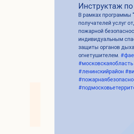
Инструктаж по
В рамках программы 
получателей услуг от
пожарной безопасност
индивидуальным спас
защиты органов дыха
огнетушителем. 
#фае
#московскаяобласть
#ленинскийрайон
#в
#пожарнаябезопасно
#подмосковьетеррит