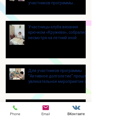
участников программы
«Активное долголетие»
Участницы клуба вязания
крючком «Кружева», собрались
несмотря на летний зной
Для участников программы
"Активное долголетие" прошло
увлекательное мероприятие с
современными настольными
играми
В городском парке «Скитские
пруды» состоялся областной
Phone
Email
ВКонтакте
турнир по петанку