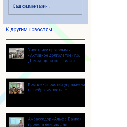
Ваш комментарий...
К другим новостям
Участники программы
«Активное долголетие» г.о.
Домодедово посетили с
экскурсией городской округ
Щелково
Комплекс простых упражнений
по нейрогимнастике
Амбассадор «Альфа-Банка»
провела лекцию для