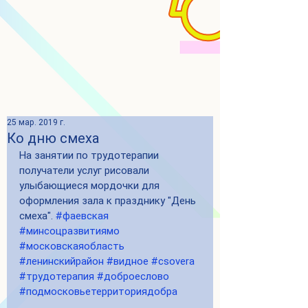
25 мар. 2019 г.
Ко дню смеха
На занятии по трудотерапии 
получатели услуг рисовали 
улыбающиеся мордочки для 
оформления зала к празднику "День 
смеха". 
#фаевская
#минсоцразвитиямо
#московскаяобласть
#ленинскийрайон
#видное
#csovera
#трудотерапия
#доброеслово
#подмосковьетерриториядобра