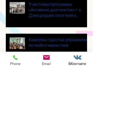
Участники программы
«Активное долголетие» г.о.
Домодедово посетили с
экскурсией городской округ
Щелково
Комплекс простых упражнений
по нейрогимнастике
Phone
Email
ВКонтакте
Амбассадор «Альфа-Банка»
провела лекцию для
участников программы
«Активное долголетие»
Участницы клуба вязания
крючком «Кружева», собрались
несмотря на летний зной