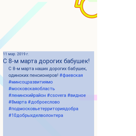
11 мар. 2019 г.
С 8-м марта дорогих бабушек!
С 8-м марта наших дорогих бабушек, 
одиноких пенсионеров! 
#фаевская
#минсоцразвитиямо
#московскаяобласть
#ленинскийрайон
#csovera
#видное
#8марта
#доброеслово
#подмосковьетерриториядобра
#10добрыхделволонтера