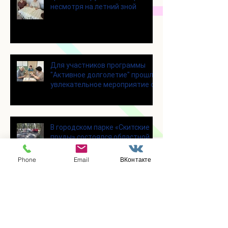
несмотря на летний зной
Для участников программы
"Активное долголетие" прошло
увлекательное мероприятие с
современными настольными
играми
В городском парке «Скитские
пруды» состоялся областной
турнир по петанку
Phone
Email
ВКонтакте
В городском парке «Ёлочки»
прошло очередное занятие по
историко-бытовым бальным
танцам