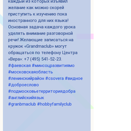
каждый из которых изъявил 
желание как можно скорей 
приступить к изучению пока 
иностранного для них языка! 
Основная задача каждого урока 
уделять внимание разговорной 
речи! Желающие записаться на 
кружок «Grandmaclub» могут 
обращаться по телефону Центра 
«Вера»: +7 (495) 541-52-23. 
#фаевская
#минсоцразвитиямо
#московскаяобласть
#ленинскийрайон
#csovera
#видное
#доброеслово
#подмосковьетерриториядобра
#английскийязык
#granbmaclub
#hobbyfamilyclub