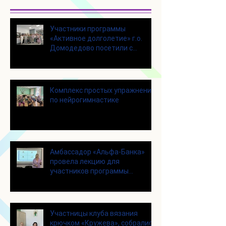
Участники программы
«Активное долголетие» г.о.
Домодедово посетили с
экскурсией городской округ
Щелково
Комплекс простых упражнений
по нейрогимнастике
Амбассадор «Альфа-Банка»
провела лекцию для
участников программы
«Активное долголетие»
Участницы клуба вязания
крючком «Кружева», собрались