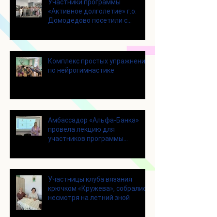
Участники программы
«Активное долголетие» г.о.
Домодедово посетили с
экскурсией городской округ
Щелково
Комплекс простых упражнений
по нейрогимнастике
Амбассадор «Альфа-Банка»
провела лекцию для
участников программы
«Активное долголетие»
Участницы клуба вязания
крючком «Кружева», собрались
несмотря на летний зной