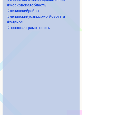
#московскаяобласть
#ленинскийрайон
#ленинскийусзнмсрмо
#csovera
#видное
#правоваяграмотность