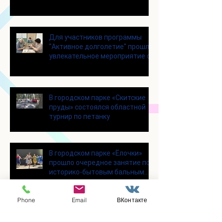
Для участников программы
"Активное долголетие" прошло
увлекательное мероприятие с
современными настольными
играми
В городском парке «Скитские
пруды» состоялся областной
турнир по петанку
В городском парке «Ёлочки»
прошло очередное занятие по
историко-бытовым бальным
танцам
Phone
Email
ВКонтакте
Прошло занятие по