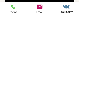
играми
Phone
Email
ВКонтакте
В городском парке «Скитские
пруды» состоялся областной
турнир по петанку
В городском парке «Ёлочки»
прошло очередное занятие по
историко-бытовым бальным
танцам
Прошло занятие по
настольному теннису для
участников программы
«Активное долголетие»
👯‍♀️Для участниц программы
«Активное долголетие»