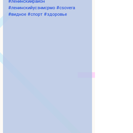
#ленинскийрайон
#ленинскийусзнмсрмо
#csovera
#видное
#спорт
#здоровье