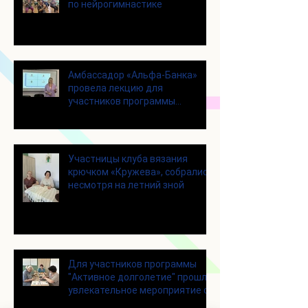
по нейрогимнастике
Амбассадор «Альфа-Банка»
провела лекцию для
участников программы
«Активное долголетие»
Участницы клуба вязания
крючком «Кружева», собрались
несмотря на летний зной
Для участников программы
"Активное долголетие" прошло
увлекательное мероприятие с
современными настольными