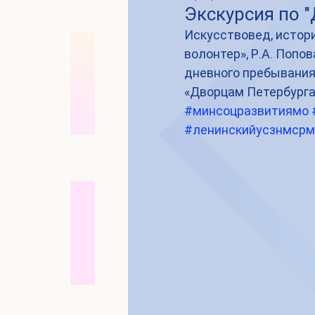
Экскурсия по 
Искусствовед, истори
волонтер», Р.А. Попо
дневного пребывания 
«Дворцам Петербурга»
#минсоцразвитиямо
#ленинскийусзнмсрм