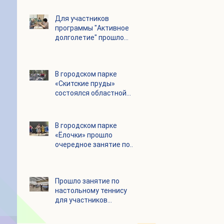
Для участников
программы "Активное
долголетие" прошло
увлекательное
мероприятие с
современными
В городском парке
настольными играми
«Скитские пруды»
состоялся областной
турнир по петанку
В городском парке
«Ёлочки» прошло
очередное занятие по
историко-бытовым
бальным танцам
Прошло занятие по
настольному теннису
для участников
программы «Активное
долголетие»