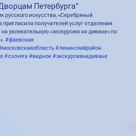
"Дворцам Петербурга"
к русского искусства, «Серебряный 
ва пригласила получателей услуг отделения 
на увлекательную «экскурсию на диване» по 
. 
#фаевская
#московскаяобласть
#ленинскийрайон
о
#csovera
#видное
#экскурсиянадиване