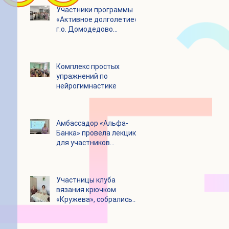
Участники программы
«Активное долголетие»
г.о. Домодедово
посетили с экскурсией
городской округ
Щелково
Комплекс простых
упражнений по
нейрогимнастике
Амбассадор «Альфа-
Банка» провела лекцию
для участников
программы «Активное
долголетие»
Участницы клуба
вязания крючком
«Кружева», собрались
несмотря на летний
зной