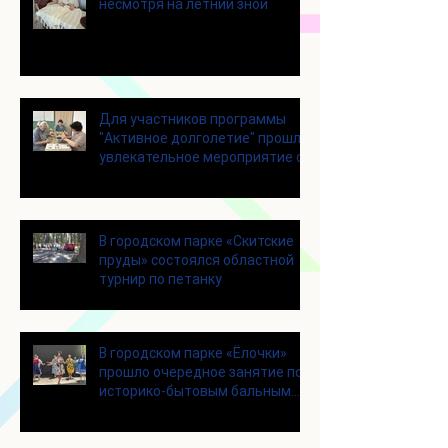
несмотря на летний зной
Для участников программы
"Активное долголетие" прошло
увлекательное мероприятие с
современными настольными
играми
В городском парке «Скитские
пруды» состоялся областной
турнир по петанку
В городском парке «Ёлочки»
прошло очередное занятие по
историко-бытовым бальным
танцам