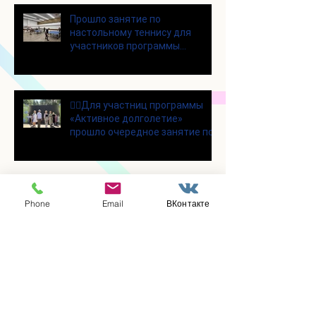
Прошло занятие по
настольному теннису для
участников программы
«Активное долголетие»
👯‍♀️Для участниц программы
«Активное долголетие»
прошло очередное занятие по
дефиле
Для участников программы
Phone
Email
ВКонтакте
«Активное долголетие»
прошло очередное занятие по
йоге
Состоялась познавательная
лекция на тему «Магнитные
бури и их влияние на организм