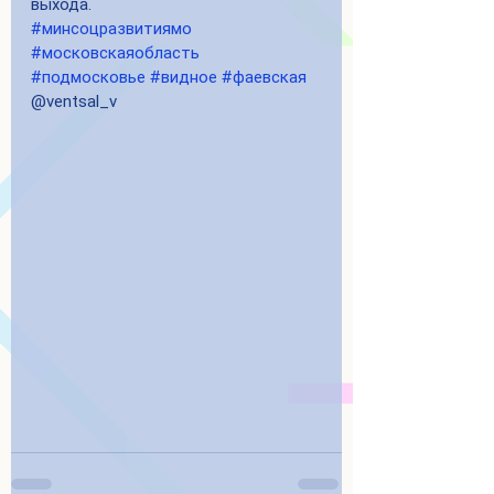
выхода. 
#минсоцразвитиямо
#московскаяобласть
#подмосковье
#видное
#фаевская
@ventsal_v