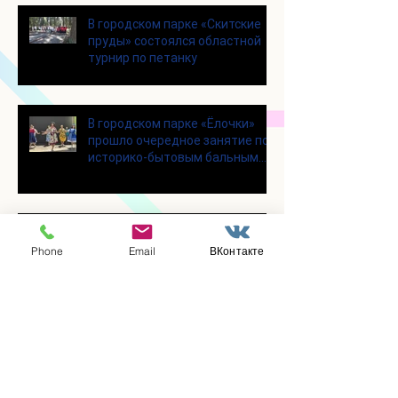
В городском парке «Скитские
пруды» состоялся областной
турнир по петанку
В городском парке «Ёлочки»
прошло очередное занятие по
историко-бытовым бальным
танцам
Прошло занятие по
настольному теннису для
Phone
Email
ВКонтакте
участников программы
«Активное долголетие»
👯‍♀️Для участниц программы
«Активное долголетие»
прошло очередное занятие по
дефиле