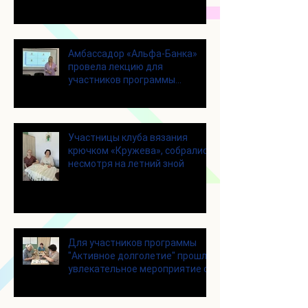
Амбассадор «Альфа-Банка»
провела лекцию для
участников программы
«Активное долголетие»
Участницы клуба вязания
крючком «Кружева», собрались
несмотря на летний зной
Для участников программы
"Активное долголетие" прошло
увлекательное мероприятие с
современными настольными
играми