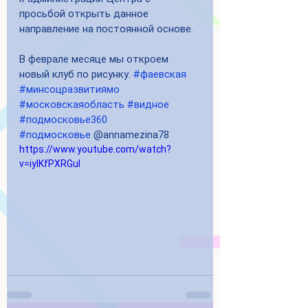
просьбой открыть данное 
направление на постоянной основе. 
В феврале месяце мы откроем 
новый клуб по рисунку. 
#фаевская
#минсоцразвитиямо
#московскаяобласть
#видное
#подмосковье360
#подмосковье
 @annamezina78
https://www.youtube.com/watch?
v=iylKfPXRGuI