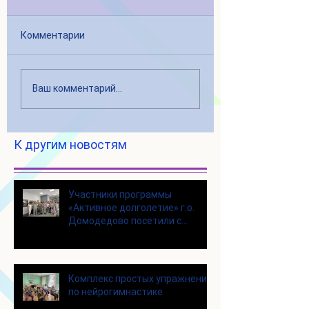
Комментарии
Ваш комментарий...
К другим новостям
Участники программы
«Активное долголетие» г.о.
Домодедово посетили с
экскурсией городской округ
Щелково
Комплекс простых упражнений
по нейрогимнастике