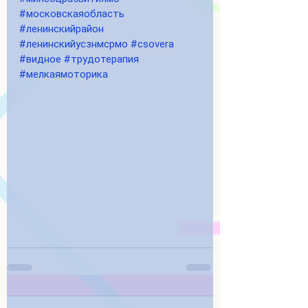
#московскаяобласть
#ленинскийрайон
#ленинскийусзнмсрмо
#csovera
#видное
#трудотерапия
#мелкаямоторика