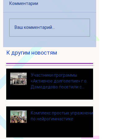
Комментарии
Ваш комментарий...
К другим новостям
Участники программы
«Активное долголетие» г.о.
Домодедово посетили с
экскурсией городской округ
Щелково
Комплекс простых упражнений
по нейрогимнастике