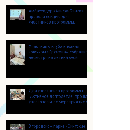
Амбассадор «Альфа-Банка»
провела лекцию для
участников программы
«Активное долголетие»
Участницы клуба вязания
крючком «Кружева», собрались
несмотря на летний зной
Для участников программы
"Активное долголетие" прошло
увлекательное мероприятие с
современными настольными
играми
В городском парке «Скитские