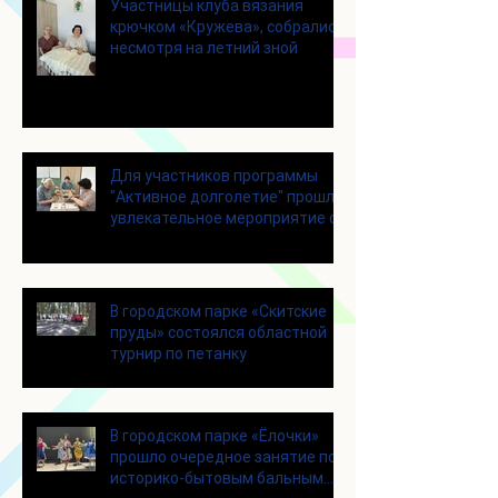
Участницы клуба вязания
крючком «Кружева», собрались
несмотря на летний зной
Для участников программы
"Активное долголетие" прошло
увлекательное мероприятие с
современными настольными
играми
В городском парке «Скитские
пруды» состоялся областной
турнир по петанку
В городском парке «Ёлочки»
прошло очередное занятие по
историко-бытовым бальным