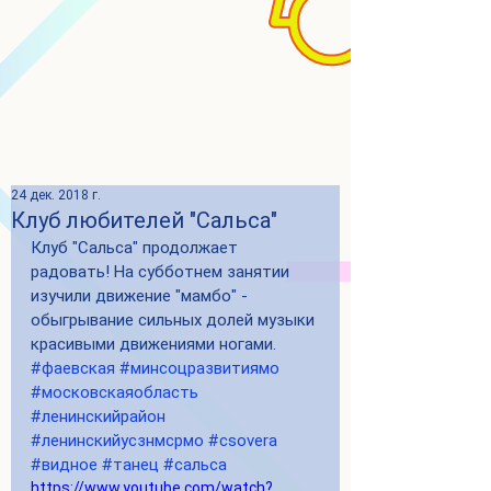
24 дек. 2018 г.
Клуб любителей "Сальса"
Клуб "Сальса" продолжает 
радовать! На субботнем занятии 
изучили движение "мамбо" - 
обыгрывание сильных долей музыки 
красивыми движениями ногами. 
#фаевская
#минсоцразвитиямо
#московскаяобласть
#ленинскийрайон
#ленинскийусзнмсрмо
#csovera
#видное
#танец
#сальса
https://www.youtube.com/watch?