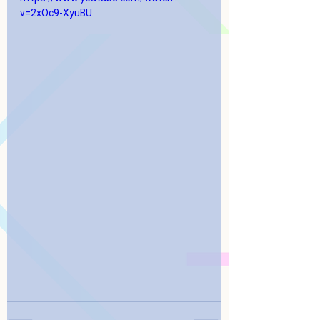
v=2xOc9-XyuBU