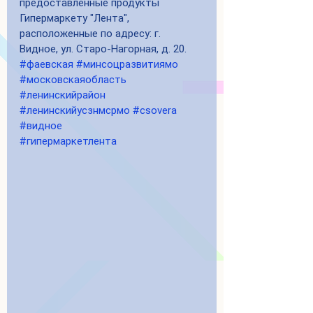
предоставленные продукты 
Гипермаркету "Лента", 
расположенные по адресу: г. 
Видное, ул. Старо-Нагорная, д. 20. 
#фаевская
#минсоцразвитиямо
#московскаяобласть
#ленинскийрайон
#ленинскийусзнмсрмо
#csovera
#видное
#гипермаркетлента