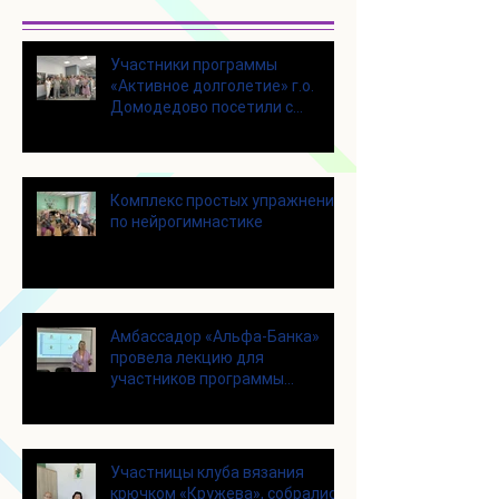
Участники программы
«Активное долголетие» г.о.
Домодедово посетили с
экскурсией городской округ
Щелково
Комплекс простых упражнений
по нейрогимнастике
Амбассадор «Альфа-Банка»
провела лекцию для
участников программы
«Активное долголетие»
Участницы клуба вязания
крючком «Кружева», собрались