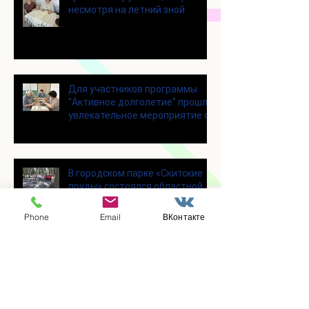
несмотря на летний зной
Для участников программы
"Активное долголетие" прошло
увлекательное мероприятие с
современными настольными
играми
В городском парке «Скитские
пруды» состоялся областной
турнир по петанку
Phone
Email
ВКонтакте
В городском парке «Ёлочки»
прошло очередное занятие по
историко-бытовым бальным
танцам