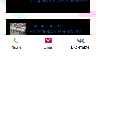
историко-бытовым бальным
танцам
Прошло занятие по
настольному теннису для
участников программы
«Активное долголетие»
Phone
Email
ВКонтакте
👯‍♀️Для участниц программы
«Активное долголетие»
прошло очередное занятие по
дефиле
Для участников программы
«Активное долголетие»
прошло очередное занятие по
йоге
Заметили ошибку?
Сообщите нам