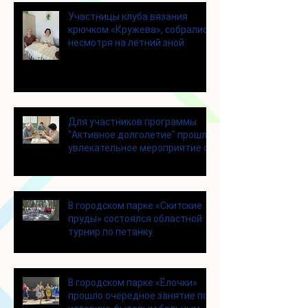
Участницы клуба вязания
крючком «Кружева», собрались
несмотря на летний зной
Для участников программы
"Активное долголетие" прошло
увлекательное мероприятие с
современными настольными
играми
В городском парке «Скитские
пруды» состоялся областной
турнир по петанку
В городском парке «Ёлочки»
прошло очередное занятие по