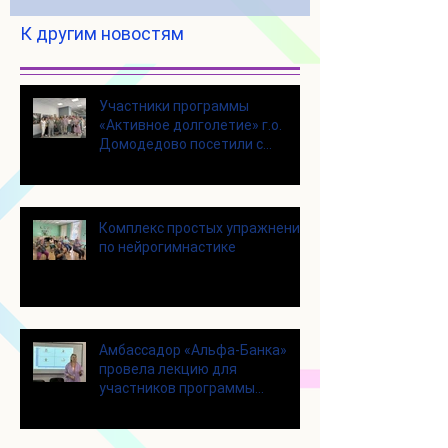
К другим новостям
Участники программы
«Активное долголетие» г.о.
Домодедово посетили с
экскурсией городской округ
Щелково
Комплекс простых упражнений
по нейрогимнастике
Амбассадор «Альфа-Банка»
провела лекцию для
участников программы
«Активное долголетие»