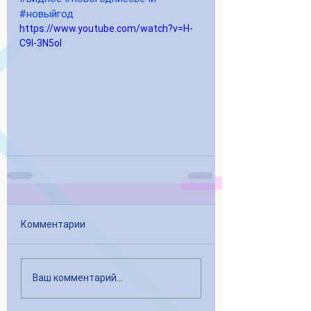
#новыйгод
https://www.youtube.com/watch?v=H-
C9I-3N5oI
Комментарии
Ваш комментарий...