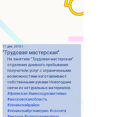
11 дек. 2018 г.
"Трудовая мастерская"
На занятиях "Трудовая мастерская" 
отделения дневного пребывания 
получатели услуг с ограниченными 
возможностями изготавливают 
собственными руками Новогодние 
свечи из натуральных материалов.
#фаевская
#минсоцразвитиямо
#московскаяобласть
#ленинскийрайон
#ленинскийусзнмсрмо
#csovera
#видное
#новогодниесвечи