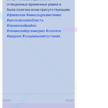
отведенные временные рамки и 
была полезна всем присутствующим.
#фаевская
#минсоцразвитиямо
#московскаяобласть
#ленинскийрайон
#ленинскийусзнмсрмо
#csovera
#видное
#социальнаягостиная