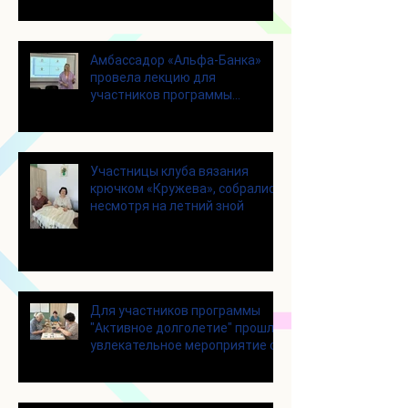
Амбассадор «Альфа-Банка»
провела лекцию для
участников программы
«Активное долголетие»
Участницы клуба вязания
крючком «Кружева», собрались
несмотря на летний зной
Для участников программы
"Активное долголетие" прошло
увлекательное мероприятие с
современными настольными
играми