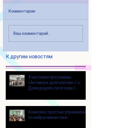
Комментарии
Ваш комментарий...
К другим новостям
Участники программы
«Активное долголетие» г.о.
Домодедово посетили с
экскурсией городской округ
Щелково
Комплекс простых упражнений
по нейрогимнастике