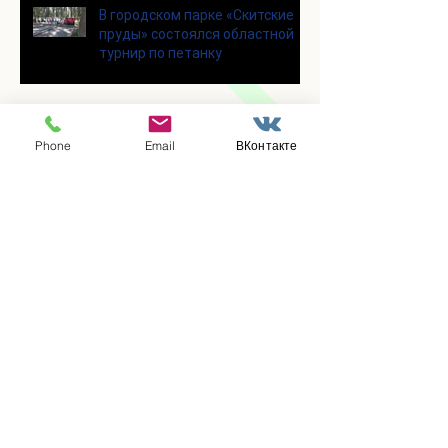
В городском парке «Скитские
пруды» состоялся областной
турнир по петанку
В городском парке «Ёлочки»
Phone
Email
ВКонтакте
прошло очередное занятие по
историко-бытовым бальным
танцам
Прошло занятие по
настольному теннису для
участников программы
«Активное долголетие»
👯‍♀️Для участниц программы
«Активное долголетие»
прошло очередное занятие по
дефиле