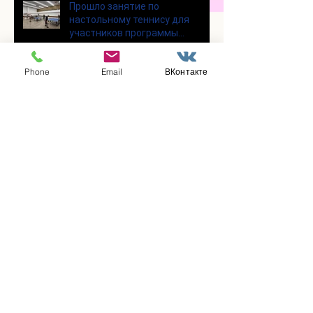
Прошло занятие по
настольному теннису для
участников программы
«Активное долголетие»
Phone
Email
ВКонтакте
👯‍♀️Для участниц программы
«Активное долголетие»
прошло очередное занятие по
дефиле
Для участников программы
«Активное долголетие»
прошло очередное занятие по
йоге
Заметили ошибку?
Сообщите нам