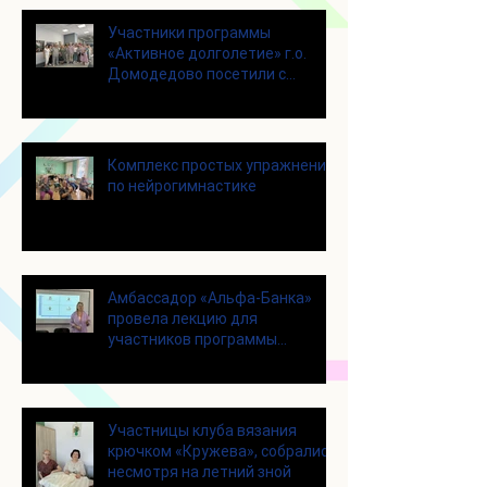
Участники программы
«Активное долголетие» г.о.
Домодедово посетили с
экскурсией городской округ
Щелково
Комплекс простых упражнений
по нейрогимнастике
Амбассадор «Альфа-Банка»
провела лекцию для
участников программы
«Активное долголетие»
Участницы клуба вязания
крючком «Кружева», собрались
несмотря на летний зной