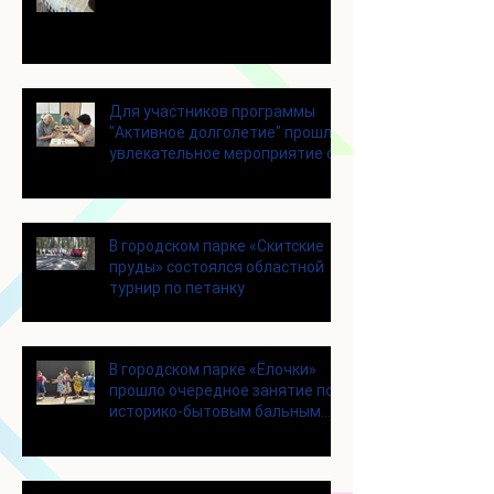
Для участников программы
"Активное долголетие" прошло
увлекательное мероприятие с
современными настольными
играми
В городском парке «Скитские
пруды» состоялся областной
турнир по петанку
В городском парке «Ёлочки»
прошло очередное занятие по
историко-бытовым бальным
танцам