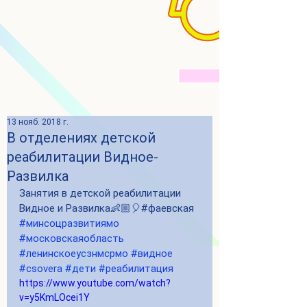
13 нояб. 2018 г.
В отделениях детской
реабилитации Видное-
Развилка
Занятия в детской реабилитации 
Видное и Развилка👶🏼🎈#фаевская
#минсоцразвитиямо
#московскаяобласть
#ленинскоеусзнмсрмо
#видное
#csovera
#дети
#реабилитация
https://www.youtube.com/watch?
v=y5KmLOcei1Y