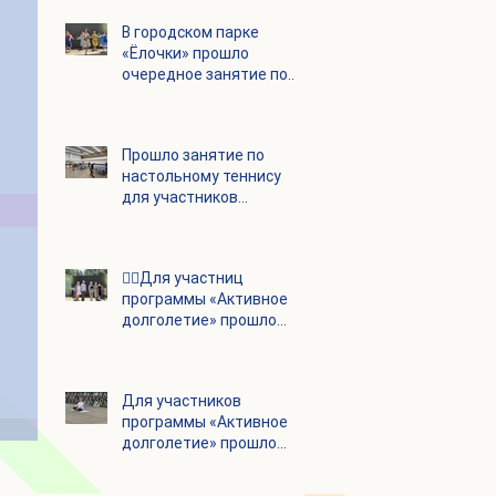
В городском парке
«Ёлочки» прошло
очередное занятие по
историко-бытовым
бальным танцам
Прошло занятие по
настольному теннису
для участников
программы «Активное
долголетие»
👯‍♀️Для участниц
программы «Активное
долголетие» прошло
очередное занятие по
дефиле
Для участников
программы «Активное
долголетие» прошло
очередное занятие по
йоге