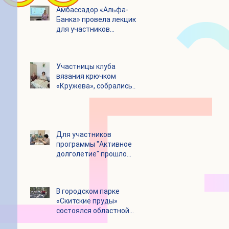
Амбассадор «Альфа-
Банка» провела лекцию
для участников
программы «Активное
долголетие»
Участницы клуба
вязания крючком
«Кружева», собрались
несмотря на летний
зной
Для участников
программы "Активное
долголетие" прошло
увлекательное
мероприятие с
современными
В городском парке
настольными играми
«Скитские пруды»
состоялся областной
турнир по петанку