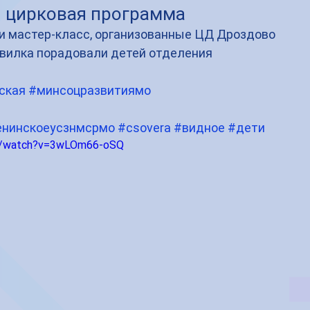
и цирковая программа
и мастер-класс, организованные ЦД Дроздово 
звилка порадовали детей отделения 
ская
#минсоцразвитиямо
енинскоеусзнмсрмо
#csovera
#видное
#дети
om/watch?v=3wLOm66-oSQ