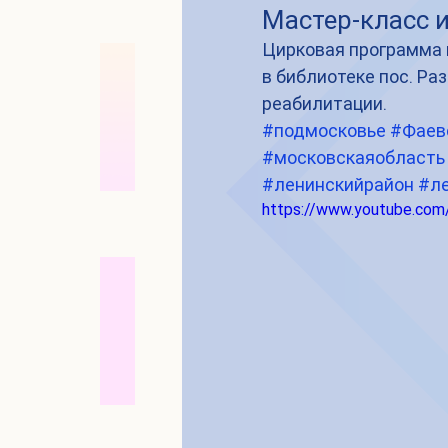
Мастер-класс 
Цирковая программа 
в библиотеке пос. Ра
реабилитации. 
#подмосковье
#Фаев
#московскаяобласть
#ленинскийрайон
#л
https://www.youtube.c