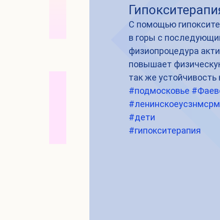
Гипокситерапи
С помощью гипоксите
в горы с последующи
физиопроцедура акти
повышает физическую
так же устойчивость
#подмосковье
#Фаев
#ленинскоеусзнмсрм
#дети
#гипокситерапия