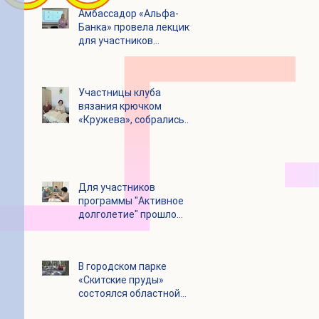
Амбассадор «Альфа-
Банка» провела лекцию
для участников
программы «Активное
долголетие»
Участницы клуба
вязания крючком
«Кружева», собрались
несмотря на летний
зной
Для участников
программы "Активное
долголетие" прошло
увлекательное
мероприятие с
современными
В городском парке
настольными играми
«Скитские пруды»
состоялся областной
турнир по петанку