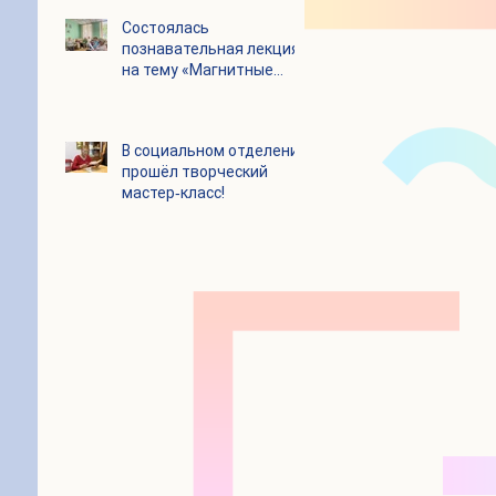
Состоялась
познавательная лекция
на тему «Магнитные
бури и их влияние на
организм человека»
В социальном отделении
прошёл творческий
мастер‑класс!