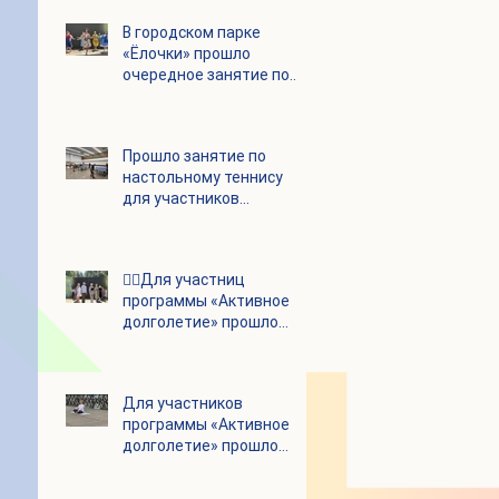
В городском парке
«Ёлочки» прошло
очередное занятие по
историко-бытовым
бальным танцам
Прошло занятие по
настольному теннису
для участников
программы «Активное
долголетие»
👯‍♀️Для участниц
программы «Активное
долголетие» прошло
очередное занятие по
дефиле
Для участников
программы «Активное
долголетие» прошло
очередное занятие по
йоге