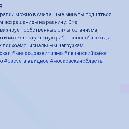
я
рапии можно в считанные минуты подняться 
м возращением на равнину. Эта 
визирует собственные силы организма, 
 и интеллектуальную работоспособность , а 
 к психоэмоциональным нагрузкам. 
ская
#минсоцразвитиямо
#ленинскийрайон
о
#csovera
#видное
#московскаяобласть