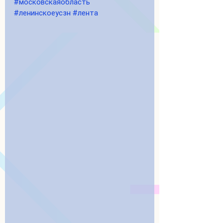
#московскаяобласть
#ленинскоеусзн
#лента