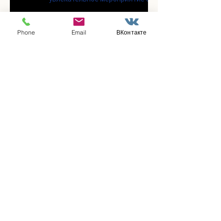
современными настольными
играми
Phone
Email
ВКонтакте
В городском парке «Скитские
пруды» состоялся областной
турнир по петанку
В городском парке «Ёлочки»
прошло очередное занятие по
историко-бытовым бальным
танцам
Прошло занятие по
настольному теннису для
участников программы
«Активное долголетие»
👯‍♀️Для участниц программы