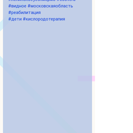
#видное
#московскаяобласть
#реабилитация
#дети
#кислородотерапия