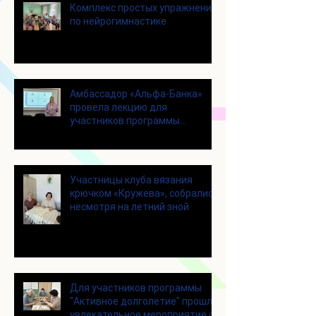
Комплекс простых упражнений
по нейрогимнастике
Амбассадор «Альфа-Банка»
провела лекцию для
участников программы
«Активное долголетие»
Участницы клуба вязания
крючком «Кружева», собрались
несмотря на летний зной
Для участников программы
"Активное долголетие" прошло
увлекательное мероприятие с