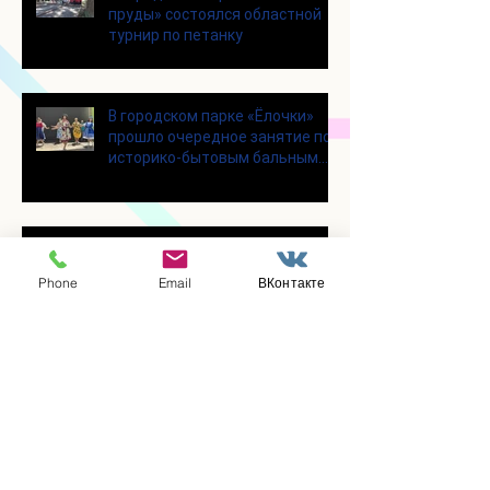
пруды» состоялся областной
турнир по петанку
В городском парке «Ёлочки»
прошло очередное занятие по
историко-бытовым бальным
танцам
Прошло занятие по
настольному теннису для
Phone
Email
ВКонтакте
участников программы
«Активное долголетие»
👯‍♀️Для участниц программы
«Активное долголетие»
прошло очередное занятие по
дефиле