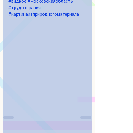
#видное
#московскаяобласть
#трудотерапия
#картинаизприродногоматериала