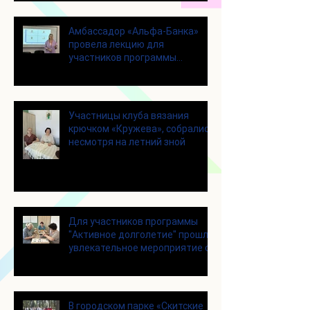
Амбассадор «Альфа-Банка»
провела лекцию для
участников программы
«Активное долголетие»
Участницы клуба вязания
крючком «Кружева», собрались
несмотря на летний зной
Для участников программы
"Активное долголетие" прошло
увлекательное мероприятие с
современными настольными
играми
В городском парке «Скитские