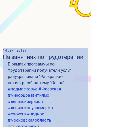
14 сент. 2018 г.
На занятиях по трудотерапии
В рамках программы по 
трудотерапии получатели услуг 
разукрашивали "Раскраски-
антистресс" на тему "Осень". 
#подмосковье
#Фаевская
#минсоцразвитиямо
#ленинскийрайон
#ленинскоеусзнмсрмо
#csovera
#видное
#московскаяобласть
#трудотерапия