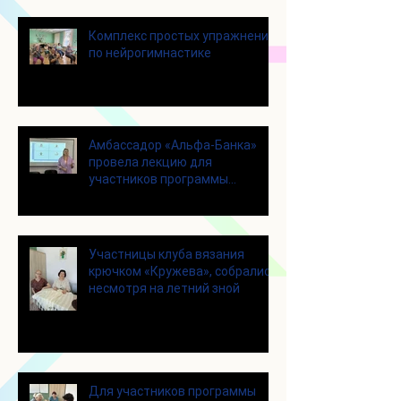
Комплекс простых упражнений
по нейрогимнастике
Амбассадор «Альфа-Банка»
провела лекцию для
участников программы
«Активное долголетие»
Участницы клуба вязания
крючком «Кружева», собрались
несмотря на летний зной
Для участников программы