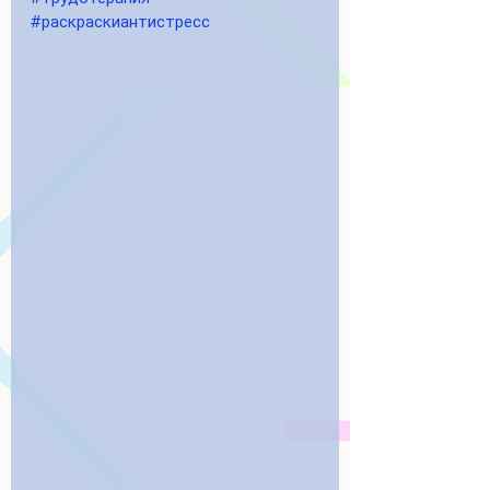
#раскраскиантистресс