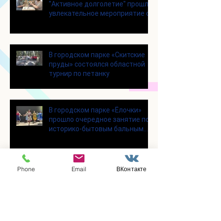
"Активное долголетие" прошло
увлекательное мероприятие с
современными настольными
играми
В городском парке «Скитские
пруды» состоялся областной
турнир по петанку
В городском парке «Ёлочки»
прошло очередное занятие по
историко-бытовым бальным
танцам
Phone
Email
ВКонтакте
Прошло занятие по
настольному теннису для
участников программы
«Активное долголетие»