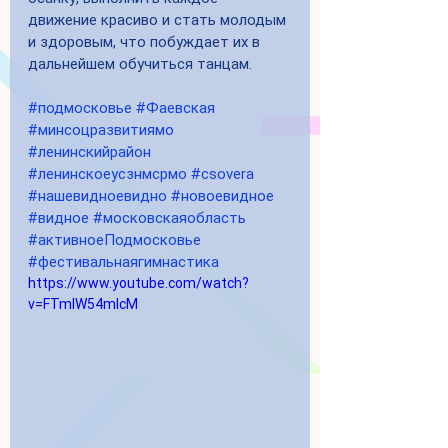
движение красиво и стать молодым 
и здоровым, что побуждает их в 
дальнейшем обучиться танцам.
#подмосковье
#Фаевская
#минсоцразвитиямо
#ленинскийрайон
#ленинскоеусзнмсрмо
#csovera
#нашевидноевидно
#новоевидное
#видное
#московскаяобласть
#активноеПодмосковье
#фестивальнаягимнастика
https://www.youtube.com/watch?
v=FTmIW54mlcM