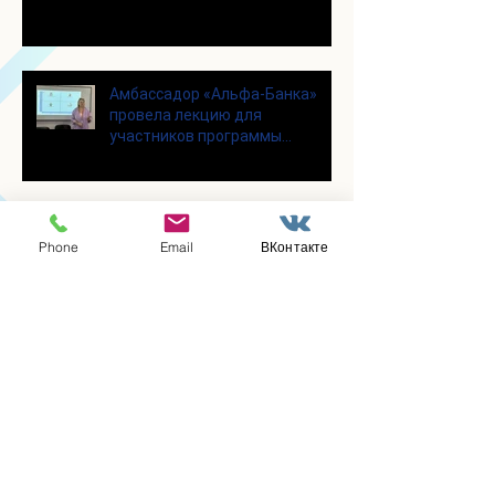
Амбассадор «Альфа-Банка»
провела лекцию для
участников программы
«Активное долголетие»
Участницы клуба вязания
Phone
Email
ВКонтакте
крючком «Кружева», собрались
несмотря на летний зной
Для участников программы
"Активное долголетие" прошло
увлекательное мероприятие с
современными настольными
играми